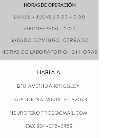
HORAS DE OPERACIÓN
LUNES - JUEVES 9:00 - 5:00
VIERNES 9:00 - 2:00
SABADO DOMINGO
CERRADO
HORAS DE LABORATORIO:
24 HORAS
HABLA A:
1210 AVENIDA KINGSLEY
PARQUE NARANJA, FL 32073
NEUROTEKOFFICE@GMAIL.COM
FAX
904-276-2469